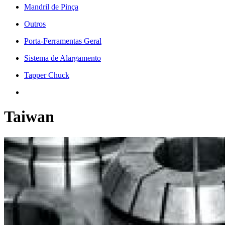
Mandril de Pinça
Outros
Porta-Ferramentas Geral
Sistema de Alargamento
Tapper Chuck
Taiwan