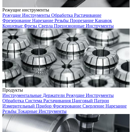
Режущие инструменты
Режущие Инструменты
Обработка
Растачивание
Фрезерование
Нарезание Резьбы
Прорезание Канавок
Концевые Фрезы
Сверла
Прецизионные Инструменты
Продукты
Инструментальные Держатели
Режущие Инструменты
Обработка
Система Растачивания
Цанговый Патрон
Измерительный Прибор
Фрезерование
Сверление
Нарезание
Резьбы
Токарные Инструменты