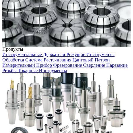
Продукты
Инструментальные Держатели
Режущие Инструменты
Обработка
Система Растачивания
Цанговый Патрон
Измерительный Прибор
Фрезерование
Сверление
Нарезание
Резьбы
Токарные Инструменты