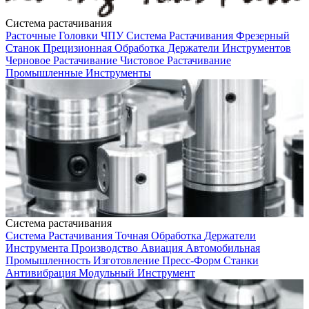
Система растачивания
Расточные Головки ЧПУ
Система Растачивания
Фрезерный
Станок
Прецизионная Обработка
Держатели Инструментов
Черновое Растачивание
Чистовое Растачивание
Промышленные Инструменты
Система растачивания
Система Растачивания
Точная Обработка
Держатели
Инструмента
Производство
Авиация
Автомобильная
Промышленность
Изготовление Пресс-Форм
Станки
Антивибрация
Модульный Инструмент