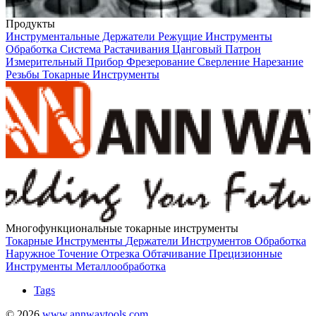
Продукты
Инструментальные Держатели
Режущие Инструменты
Обработка
Система Растачивания
Цанговый Патрон
Измерительный Прибор
Фрезерование
Сверление
Нарезание
Резьбы
Токарные Инструменты
Многофункциональные токарные инструменты
Токарные Инструменты
Держатели Инструментов
Обработка
Наружное Точение
Отрезка
Обтачивание
Прецизионные
Инструменты
Металлообработка
Tags
© 2026
www.annwaytools.com